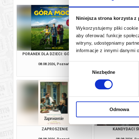
Niniejsza strona korzysta z
Wykorzystujemy pliki cookie 
aby oferować funkcje społecz
witryny, udostępniamy part
informacje z innymi danymi 
PORANEK DLA DZIECI: GÓRA MOCY
ZAPROSZE
08.08.2026, Poznań
08.08.2026, P
Wybór
kup bilet
Niezbędne
zgody
Odmowa
ZAPROSZENIE
KANDYDACI Ś