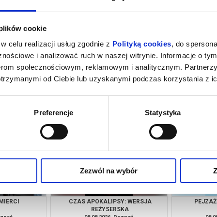
 plików cookie
w celu realizacji usług zgodnie z
Polityką cookies
, do spersona
nościowe i analizować ruch w naszej witrynie. Informacje o tym
nerom społecznościowym, reklamowym i analitycznym. Partnerz
otrzymanymi od Ciebie lub uzyskanymi podczas korzystania z ic
NIE
ODYSEJA
oznań
08.08.2026, Poznań
08.0
kup bilet
kup bilet
Preferencje
Statystyka
Zezwól na wybór
Z
MIERCI
CZAS APOKALIPSY: WERSJA
PEJZAŻ
REŻYSERSKA