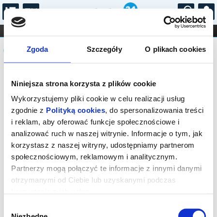
...
KONCERTY
KINO
TEATR
KABARET I
Komunikat
FILHARMONIA
OPERA I BALET
Zgoda
Szczegóły
O plikach cookies
STAND-UP
DLA DZIECI
ONLINE
KARNETY
Sprzedaż on-line została zakończona,
Niniejsza strona korzysta z plików cookie
sprawdź dostępność biletów w kasach
instytucji.
Wykorzystujemy pliki cookie w celu realizacji usług
zgodnie z
Polityką cookies
, do spersonalizowania treści
i reklam, aby oferować funkcje społecznościowe i
analizować ruch w naszej witrynie. Informacje o tym, jak
korzystasz z naszej witryny, udostępniamy partnerom
społecznościowym, reklamowym i analitycznym.
Partnerzy mogą połączyć te informacje z innymi danymi
otrzymanymi od Ciebie lub uzyskanymi podczas
korzystania z ich usług.
Wybór
Niezbędne