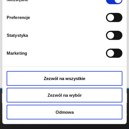
zgody
Preferencje
Statystyka
Marketing
Zezwól na wszystkie
Zezwól na wybór
Odmowa
REGULAMIN
POLITYKA
POLITYKA
COOKIES
PRYWATNOŚCI