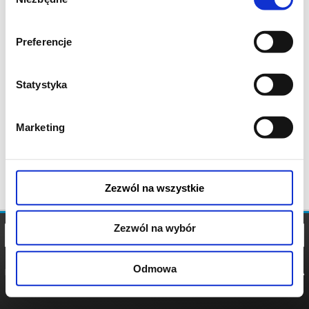
zgody
Preferencje
Statystyka
Marketing
Zezwól na wszystkie
Zezwól na wybór
Odmowa
REGULAMIN
POLITYKA
POLITYKA
COOKIES
PRYWATNOŚCI