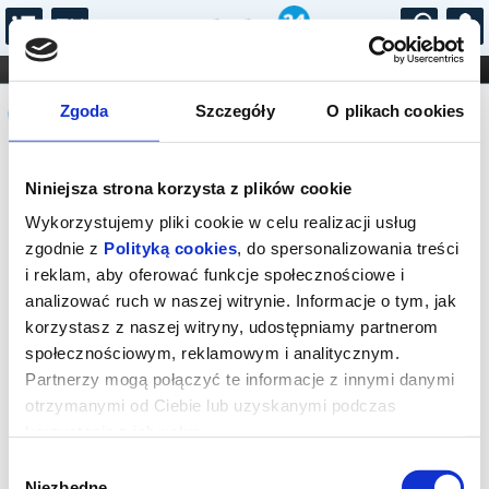
...
KONCERTY
KINO
TEATR
KABARET I
Komunikat
FILHARMONIA
OPERA I BALET
Zgoda
Szczegóły
O plikach cookies
STAND-UP
DLA DZIECI
ONLINE
KARNETY
Sprzedaż on-line została zakończona,
Niniejsza strona korzysta z plików cookie
sprawdź dostępność biletów w kasach
instytucji.
Wykorzystujemy pliki cookie w celu realizacji usług
zgodnie z
Polityką cookies
, do spersonalizowania treści
i reklam, aby oferować funkcje społecznościowe i
analizować ruch w naszej witrynie. Informacje o tym, jak
korzystasz z naszej witryny, udostępniamy partnerom
społecznościowym, reklamowym i analitycznym.
Partnerzy mogą połączyć te informacje z innymi danymi
otrzymanymi od Ciebie lub uzyskanymi podczas
korzystania z ich usług.
Wybór
Niezbędne