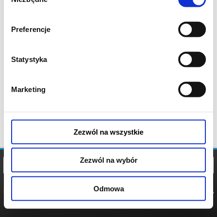
zgody
Preferencje
Statystyka
Marketing
Zezwól na wszystkie
Zezwól na wybór
Odmowa
REGULAMIN
POLITYKA
POLITYKA
COOKIES
PRYWATNOŚCI