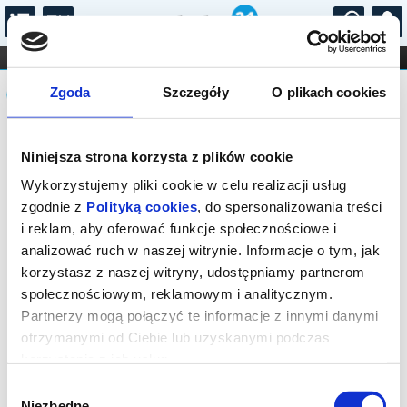
...
KONCERTY
KINO
TEATR
KABARET I
Komunikat
FILHARMONIA
OPERA I BALET
Zgoda
Szczegóły
O plikach cookies
STAND-UP
DLA DZIECI
ONLINE
KARNETY
Sprzedaż on-line została zakończona,
Niniejsza strona korzysta z plików cookie
sprawdź dostępność biletów w kasach
instytucji.
Wykorzystujemy pliki cookie w celu realizacji usług
zgodnie z
Polityką cookies
, do spersonalizowania treści
i reklam, aby oferować funkcje społecznościowe i
analizować ruch w naszej witrynie. Informacje o tym, jak
korzystasz z naszej witryny, udostępniamy partnerom
społecznościowym, reklamowym i analitycznym.
Partnerzy mogą połączyć te informacje z innymi danymi
otrzymanymi od Ciebie lub uzyskanymi podczas
korzystania z ich usług.
Wybór
Niezbędne