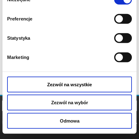
zgody
Preferencje
Statystyka
Marketing
Zezwól na wszystkie
Zezwól na wybór
Odmowa
REGULAMIN
POLITYKA
POLITYKA
COOKIES
PRYWATNOŚCI