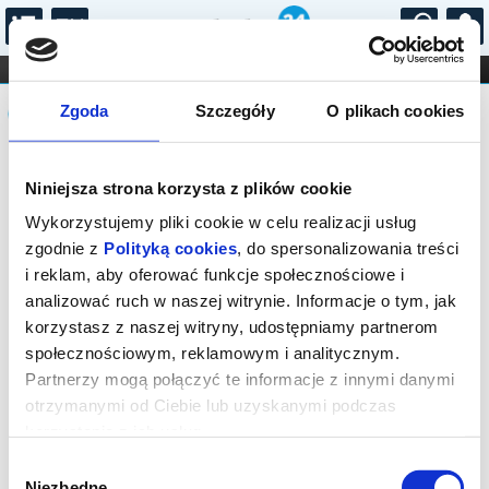
...
KONCERTY
KINO
TEATR
KABARET I
Komunikat
FILHARMONIA
OPERA I BALET
Zgoda
Szczegóły
O plikach cookies
STAND-UP
DLA DZIECI
ONLINE
KARNETY
Sprzedaż on-line została zakończona,
Niniejsza strona korzysta z plików cookie
sprawdź dostępność biletów w kasach
instytucji.
Wykorzystujemy pliki cookie w celu realizacji usług
zgodnie z
Polityką cookies
, do spersonalizowania treści
i reklam, aby oferować funkcje społecznościowe i
analizować ruch w naszej witrynie. Informacje o tym, jak
korzystasz z naszej witryny, udostępniamy partnerom
społecznościowym, reklamowym i analitycznym.
Partnerzy mogą połączyć te informacje z innymi danymi
otrzymanymi od Ciebie lub uzyskanymi podczas
korzystania z ich usług.
Wybór
Niezbędne