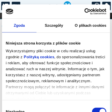
...
KONCERTY
KINO
TEATR
KABARET I
Komunikat
FILHARMONIA
OPERA I BALET
Zgoda
Szczegóły
O plikach cookies
STAND-UP
DLA DZIECI
ONLINE
KARNETY
Sprzedaż on-line została zakończona,
Niniejsza strona korzysta z plików cookie
sprawdź dostępność biletów w kasach
instytucji.
Wykorzystujemy pliki cookie w celu realizacji usług
zgodnie z
Polityką cookies
, do spersonalizowania treści
i reklam, aby oferować funkcje społecznościowe i
analizować ruch w naszej witrynie. Informacje o tym, jak
korzystasz z naszej witryny, udostępniamy partnerom
społecznościowym, reklamowym i analitycznym.
Partnerzy mogą połączyć te informacje z innymi danymi
otrzymanymi od Ciebie lub uzyskanymi podczas
korzystania z ich usług.
Wybór
Niezbędne