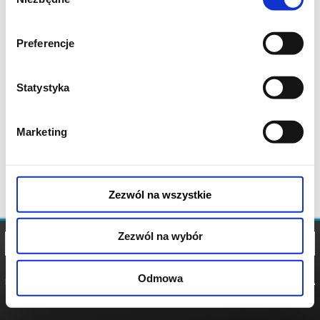
zgody
Preferencje
Statystyka
Marketing
Zezwól na wszystkie
Zezwól na wybór
Odmowa
REGULAMIN
POLITYKA
POLITYKA
COOKIES
PRYWATNOŚCI