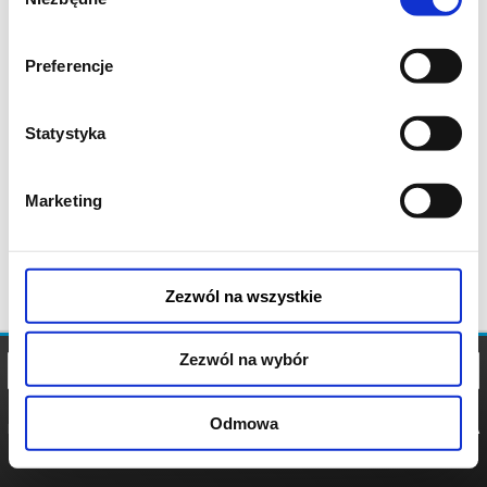
zgody
Preferencje
Statystyka
Marketing
Zezwól na wszystkie
Zezwól na wybór
Odmowa
REGULAMIN
POLITYKA
POLITYKA
COOKIES
PRYWATNOŚCI