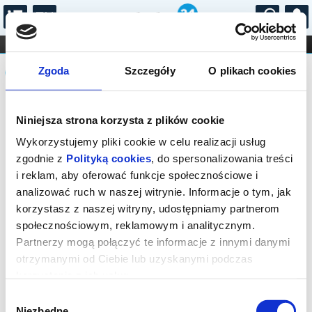
...
KONCERTY
KINO
TEATR
KABARET I
Komunikat
FILHARMONIA
OPERA I BALET
Zgoda
Szczegóły
O plikach cookies
STAND-UP
DLA DZIECI
ONLINE
KARNETY
Sprzedaż on-line została zakończona,
Niniejsza strona korzysta z plików cookie
sprawdź dostępność biletów w kasach
instytucji.
Wykorzystujemy pliki cookie w celu realizacji usług
zgodnie z
Polityką cookies
, do spersonalizowania treści
i reklam, aby oferować funkcje społecznościowe i
analizować ruch w naszej witrynie. Informacje o tym, jak
korzystasz z naszej witryny, udostępniamy partnerom
społecznościowym, reklamowym i analitycznym.
Partnerzy mogą połączyć te informacje z innymi danymi
otrzymanymi od Ciebie lub uzyskanymi podczas
korzystania z ich usług.
Wybór
Niezbędne