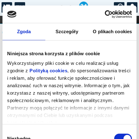
...
KONCERTY
KINO
TEATR
KABARET I
Komunikat
FILHARMONIA
OPERA I BALET
Zgoda
Szczegóły
O plikach cookies
STAND-UP
DLA DZIECI
ONLINE
KARNETY
Sprzedaż on-line została zakończona,
Niniejsza strona korzysta z plików cookie
sprawdź dostępność biletów w kasach
instytucji.
Wykorzystujemy pliki cookie w celu realizacji usług
zgodnie z
Polityką cookies
, do spersonalizowania treści
i reklam, aby oferować funkcje społecznościowe i
analizować ruch w naszej witrynie. Informacje o tym, jak
korzystasz z naszej witryny, udostępniamy partnerom
społecznościowym, reklamowym i analitycznym.
Partnerzy mogą połączyć te informacje z innymi danymi
otrzymanymi od Ciebie lub uzyskanymi podczas
korzystania z ich usług.
Wybór
Niezbędne