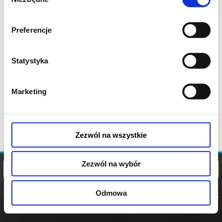
zgody
Preferencje
Statystyka
Marketing
Zezwól na wszystkie
Zezwól na wybór
Odmowa
REGULAMIN
POLITYKA
POLITYKA
COOKIES
PRYWATNOŚCI