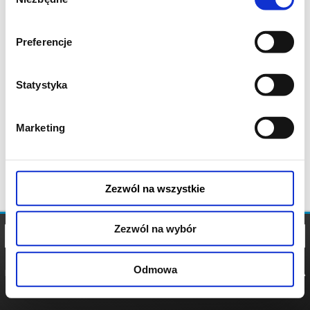
zgody
Preferencje
Statystyka
Marketing
Zezwól na wszystkie
Zezwól na wybór
Odmowa
REGULAMIN
POLITYKA
POLITYKA
COOKIES
PRYWATNOŚCI