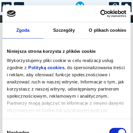
...
KONCERTY
KINO
TEATR
KABARET I
Komunikat
FILHARMONIA
OPERA I BALET
Zgoda
Szczegóły
O plikach cookies
STAND-UP
DLA DZIECI
ONLINE
KARNETY
Sprzedaż on-line została zakończona,
Niniejsza strona korzysta z plików cookie
sprawdź dostępność biletów w kasach
instytucji.
Wykorzystujemy pliki cookie w celu realizacji usług
zgodnie z
Polityką cookies
, do spersonalizowania treści
i reklam, aby oferować funkcje społecznościowe i
analizować ruch w naszej witrynie. Informacje o tym, jak
korzystasz z naszej witryny, udostępniamy partnerom
społecznościowym, reklamowym i analitycznym.
Partnerzy mogą połączyć te informacje z innymi danymi
otrzymanymi od Ciebie lub uzyskanymi podczas
korzystania z ich usług.
Wybór
Niezbędne