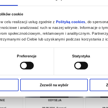
 plików cookie
w celu realizacji usług zgodnie z
Polityką cookies
, do spersona
nościowe i analizować ruch w naszej witrynie. Informacje o tym
nerom społecznościowym, reklamowym i analitycznym. Partnerz
otrzymanymi od Ciebie lub uzyskanymi podczas korzystania z ic
ZE SEPII
GORZKIE ŚWIĘTA
KAND
oznań
07.08.2026, Poznań
07.0
kup bilet
kup bilet
Preferencje
Statystyka
Zezwól na wybór
Z
NIE
ODYSEJA