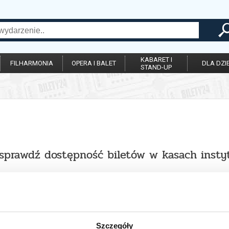
KABARET I
FILHARMONIA
OPERA I BALET
DLA DZIE
STAND-UP
sprawdź dostępność biletów w kasach instyt
Szczegóły