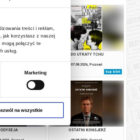
lizowania treści i reklam,
, jak korzystasz z naszej
y mogą połączyć te
h usług.
YDACI ŚMIERCI
DO UTRATY TCHU
8.2026, Poznań
07.08.2026, Poznań
kup bilet
kup bilet
Marketing
ezwól na wszystkie
ODYSEJA
OSTATNI KONSJERŻ