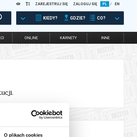
ZAREJESTRUJ SIĘ
ZALOGUJ SIĘ
PL
/
EN
KIEDY?
GDZIE?
CO?
CI
ONLINE
KARNETY
INNE
ucji.
O plikach cookies