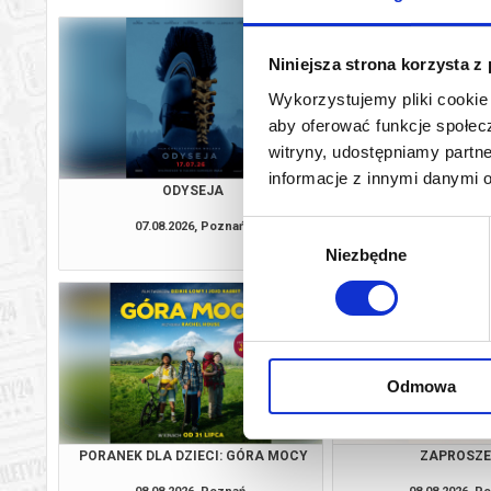
Niniejsza strona korzysta z
Wykorzystujemy pliki cookie 
aby oferować funkcje społecz
witryny, udostępniamy part
informacje z innymi danymi 
ODYSEJA
PEJZAŻ W KOLOR
07.08.2026, Poznań
07.08.2026, P
Wybór
kup bilet
Niezbędne
zgody
Odmowa
PORANEK DLA DZIECI: GÓRA MOCY
ZAPROSZE