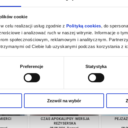
 plików cookie
w celu realizacji usług zgodnie z
Polityką cookies
, do spersona
nościowe i analizować ruch w naszej witrynie. Informacje o tym
nerom społecznościowym, reklamowym i analitycznym. Partnerz
otrzymanymi od Ciebie lub uzyskanymi podczas korzystania z ic
NIE
ODYSEJA
oznań
08.08.2026, Poznań
08.0
kup bilet
kup bilet
Preferencje
Statystyka
Zezwól na wybór
Z
MIERCI
CZAS APOKALIPSY: WERSJA
PEJZAŻ
REŻYSERSKA