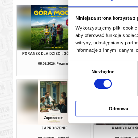
Niniejsza strona korzysta z
Wykorzystujemy pliki cookie 
aby oferować funkcje społecz
witryny, udostępniamy part
informacje z innymi danymi 
PORANEK DLA DZIECI: GÓRA MOCY
ZAPROSZE
08.08.2026, Poznań
08.08.2026, P
Wybór
kup bilet
Niezbędne
zgody
Odmowa
ZAPROSZENIE
KANDYDACI Ś