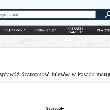
KABARET I
FILHARMONIA
OPERA I BALET
DLA DZIE
STAND-UP
sprawdź dostępność biletów w kasach instyt
Szczegóły