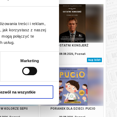
lizowania treści i reklam,
, jak korzystasz z naszej
y mogą połączyć te
h usług.
ODYSEJA
OSTATNI KONSJERŻ
8.2026, Poznań
08.08.2026, Poznań
kup bilet
kup bilet
Marketing
ezwól na wszystkie
 W KOLORZE SEPII
PORANEK DLA DZIECI: PUCIO