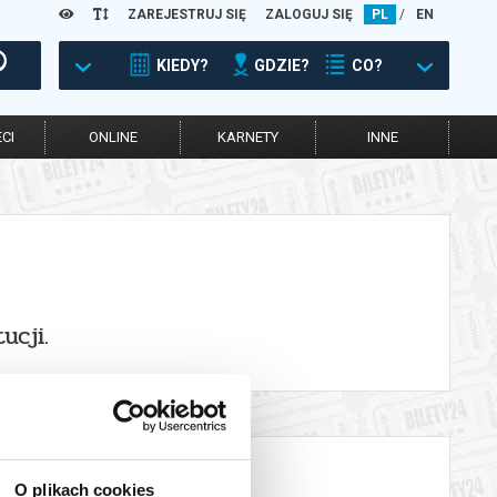
ZAREJESTRUJ SIĘ
ZALOGUJ SIĘ
PL
/
EN
KIEDY?
GDZIE?
CO?
CI
ONLINE
KARNETY
INNE
ucji.
O plikach cookies