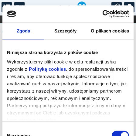
...
KONCERTY
KINO
TEATR
KABARET I
Komunikat
FILHARMONIA
OPERA I BALET
Zgoda
Szczegóły
O plikach cookies
STAND-UP
DLA DZIECI
ONLINE
KARNETY
Sprzedaż on-line została zakończona,
Niniejsza strona korzysta z plików cookie
sprawdź dostępność biletów w kasach
instytucji.
Wykorzystujemy pliki cookie w celu realizacji usług
zgodnie z
Polityką cookies
, do spersonalizowania treści
i reklam, aby oferować funkcje społecznościowe i
analizować ruch w naszej witrynie. Informacje o tym, jak
korzystasz z naszej witryny, udostępniamy partnerom
społecznościowym, reklamowym i analitycznym.
Partnerzy mogą połączyć te informacje z innymi danymi
otrzymanymi od Ciebie lub uzyskanymi podczas
korzystania z ich usług.
Wybór
Niezbędne