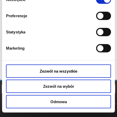
zgody
Preferencje
Statystyka
Marketing
Zezwól na wszystkie
Zezwól na wybór
Odmowa
REGULAMIN
POLITYKA
POLITYKA
COOKIES
PRYWATNOŚCI