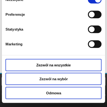
zgody
Preferencje
Statystyka
Marketing
Zezwól na wszystkie
Zezwól na wybór
Odmowa
REGULAMIN
POLITYKA
POLITYKA
COOKIES
PRYWATNOŚCI