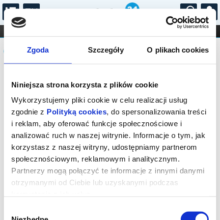
...
KONCERTY
KINO
TEATR
KABARET I
Komunikat
FILHARMONIA
OPERA I BALET
Zgoda
Szczegóły
O plikach cookies
STAND-UP
DLA DZIECI
ONLINE
KARNETY
Sprzedaż on-line została zakończona,
Niniejsza strona korzysta z plików cookie
sprawdź dostępność biletów w kasach
instytucji.
Wykorzystujemy pliki cookie w celu realizacji usług
zgodnie z
Polityką cookies
, do spersonalizowania treści
i reklam, aby oferować funkcje społecznościowe i
analizować ruch w naszej witrynie. Informacje o tym, jak
korzystasz z naszej witryny, udostępniamy partnerom
społecznościowym, reklamowym i analitycznym.
Partnerzy mogą połączyć te informacje z innymi danymi
otrzymanymi od Ciebie lub uzyskanymi podczas
korzystania z ich usług.
Wybór
Niezbędne