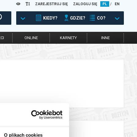
ZAREJESTRUJ SIĘ
ZALOGUJ SIĘ
PL
/
EN
KIEDY?
GDZIE?
CO?
CI
ONLINE
KARNETY
INNE
O plikach cookies