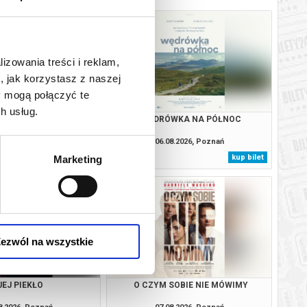
lizowania treści i reklam,
, jak korzystasz z naszej
y mogą połączyć te
h usług.
HAMNET
WĘDRÓWKA NA PÓŁNOC
8.2026, Poznań
06.08.2026, Poznań
kup bilet
kup bilet
Marketing
ezwól na wszystkie
JEJ PIEKŁO
O CZYM SOBIE NIE MÓWIMY