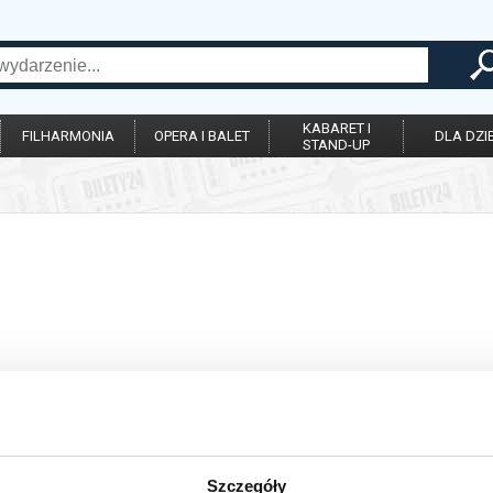
KABARET I
FILHARMONIA
OPERA I BALET
DLA DZIE
STAND-UP
Szczegóły