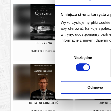
Niniejsza strona korzysta z
Wykorzystujemy pliki cookie 
aby oferować funkcje społecz
witryny, udostępniamy part
informacje z innymi danymi 
OJCZYZNA
SAVAGE H
06.08.2026, Poznań
06.08.2026, P
Wybór
kup bilet
Niezbędne
zgody
Odmowa
OSTATNI KONSJERŻ
ODYSEJ