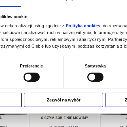
 plików cookie
w celu realizacji usług zgodnie z
Polityką cookies
, do spersona
nościowe i analizować ruch w naszej witrynie. Informacje o tym
nerom społecznościowym, reklamowym i analitycznym. Partnerz
otrzymanymi od Ciebie lub uzyskanymi podczas korzystania z ic
OUSE
TAKIE JEST ŻYCIE
oznań
06.08.2026, Poznań
06.0
kup bilet
kup bilet
Preferencje
Statystyka
Zezwól na wybór
Z
A
O CZYM SOBIE NIE MÓWIMY