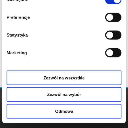
zgody
Preferencje
Statystyka
Marketing
Zezwól na wszystkie
Zezwól na wybór
Odmowa
REGULAMIN
POLITYKA
POLITYKA
COOKIES
PRYWATNOŚCI