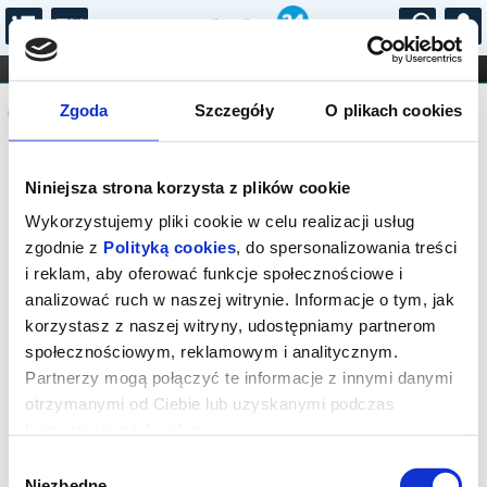
...
KONCERTY
KINO
TEATR
KABARET I
Komunikat
FILHARMONIA
OPERA I BALET
Zgoda
Szczegóły
O plikach cookies
STAND-UP
DLA DZIECI
ONLINE
KARNETY
Seans wyprzedany.
Niniejsza strona korzysta z plików cookie
Wykorzystujemy pliki cookie w celu realizacji usług
zgodnie z
Polityką cookies
, do spersonalizowania treści
i reklam, aby oferować funkcje społecznościowe i
analizować ruch w naszej witrynie. Informacje o tym, jak
korzystasz z naszej witryny, udostępniamy partnerom
społecznościowym, reklamowym i analitycznym.
Partnerzy mogą połączyć te informacje z innymi danymi
otrzymanymi od Ciebie lub uzyskanymi podczas
korzystania z ich usług.
Wybór
Niezbędne