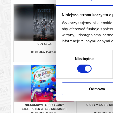
Niniejsza strona korzysta z
Wykorzystujemy pliki cookie 
aby oferować funkcje społecz
witryny, udostępniamy part
informacje z innymi danymi 
ODYSEJA
KWIAT OŚMIU GÓR
PLENEROWE NA
08.08.2026, Poznań
08.08.2026, P
Wybór
kup bilet
Niezbędne
zgody
Odmowa
NIESAMOWITE PRZYGODY
O CZYM SOBIE N
SKARPETEK 3. ALE KOSMOS! |
DZIECIAKI, DO KINA!