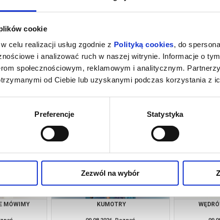
 plików cookie
w celu realizacji usług zgodnie z
Polityką cookies
, do spersona
nościowe i analizować ruch w naszej witrynie. Informacje o tym
nerom społecznościowym, reklamowym i analitycznym. Partnerz
otrzymanymi od Ciebie lub uzyskanymi podczas korzystania z ic
 | POKAZY
KANDYDACI ŚMIERCI
GÓRA MOCY |
 TARASIE
oznań
08.08.2026, Poznań
09.0
info
kup bilet
Preferencje
Statystyka
Zezwól na wybór
Z
IE MÓWIMY
KUMOTRY
WĘDRÓ