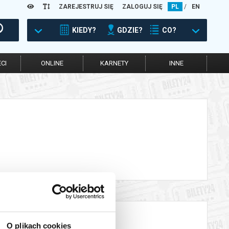
ZAREJESTRUJ SIĘ
ZALOGUJ SIĘ
PL
/
EN
KIEDY?
GDZIE?
CO?
CI
ONLINE
KARNETY
INNE
O plikach cookies