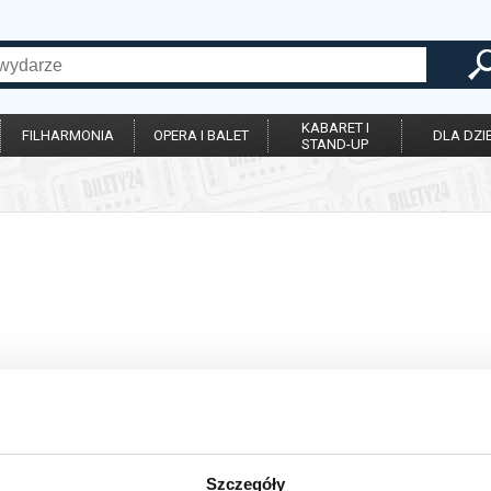
KABARET I
FILHARMONIA
OPERA I BALET
DLA DZIE
STAND-UP
Szczegóły