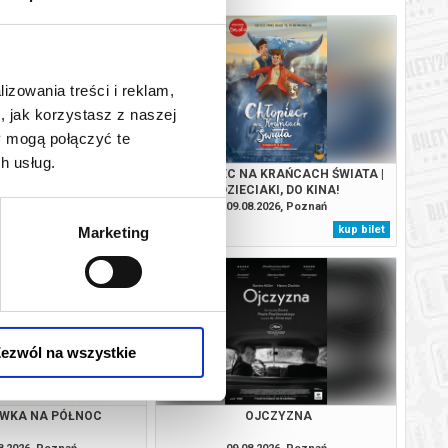
lizowania treści i reklam,
, jak korzystasz z naszej
y mogą połączyć te
h usług.
 DZIECIAKI, DO KINA!
CHŁOPIEC NA KRAŃCACH ŚWIATA |
DZIECIAKI, DO KINA!
8.2026, Poznań
09.08.2026, Poznań
kup bilet
kup bilet
Marketing
ezwól na wszystkie
WKA NA PÓŁNOC
OJCZYZNA