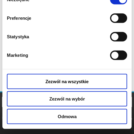
zgody
Preferencje
Statystyka
Marketing
Zezwól na wszystkie
Zezwól na wybór
Odmowa
REGULAMIN
POLITYKA
POLITYKA
COOKIES
PRYWATNOŚCI