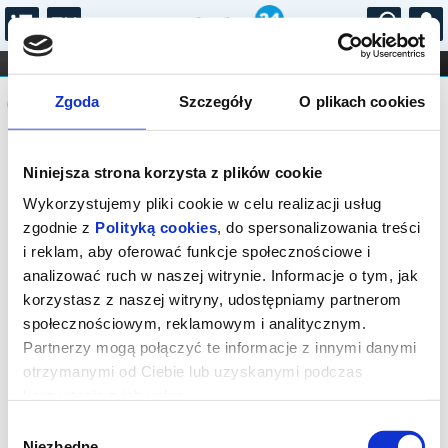
...
KONCERTY
KINO
TEATR
KABARET I
Komunikat
FILHARMONIA
OPERA I BALET
Zgoda
Szczegóły
O plikach cookies
STAND-UP
DLA DZIECI
ONLINE
KARNETY
Seans wyprzedany.
Niniejsza strona korzysta z plików cookie
Wykorzystujemy pliki cookie w celu realizacji usług
zgodnie z
Polityką cookies
, do spersonalizowania treści
i reklam, aby oferować funkcje społecznościowe i
analizować ruch w naszej witrynie. Informacje o tym, jak
korzystasz z naszej witryny, udostępniamy partnerom
społecznościowym, reklamowym i analitycznym.
Partnerzy mogą połączyć te informacje z innymi danymi
otrzymanymi od Ciebie lub uzyskanymi podczas
korzystania z ich usług.
Wybór
Niezbędne