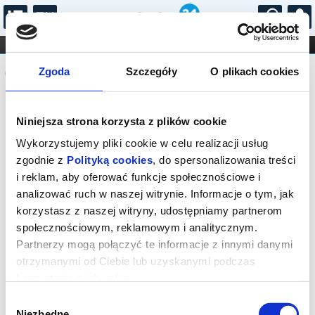
...
KONCERTY
KINO
TEATR
KABARET I
Komunikat
FILHARMONIA
OPERA I BALET
Zgoda
Szczegóły
O plikach cookies
STAND-UP
DLA DZIECI
ONLINE
KARNETY
Seans wyprzedany.
Niniejsza strona korzysta z plików cookie
Wykorzystujemy pliki cookie w celu realizacji usług
zgodnie z
Polityką cookies
, do spersonalizowania treści
i reklam, aby oferować funkcje społecznościowe i
analizować ruch w naszej witrynie. Informacje o tym, jak
korzystasz z naszej witryny, udostępniamy partnerom
społecznościowym, reklamowym i analitycznym.
Partnerzy mogą połączyć te informacje z innymi danymi
otrzymanymi od Ciebie lub uzyskanymi podczas
korzystania z ich usług.
Wybór
Niezbędne