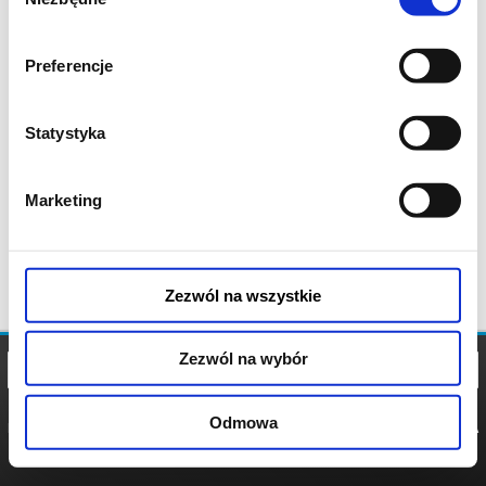
zgody
Preferencje
Statystyka
Marketing
Zezwól na wszystkie
Zezwól na wybór
Odmowa
REGULAMIN
POLITYKA
POLITYKA
COOKIES
PRYWATNOŚCI