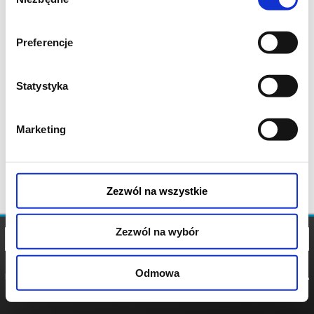
zgody
Preferencje
Statystyka
Marketing
Zezwól na wszystkie
Zezwól na wybór
Odmowa
REGULAMIN
POLITYKA
POLITYKA
COOKIES
PRYWATNOŚCI