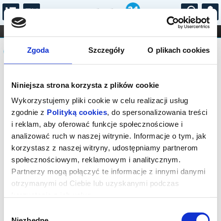
...
KONCERTY
KINO
TEATR
KABARET I
Komunikat
FILHARMONIA
OPERA I BALET
Zgoda
Szczegóły
O plikach cookies
STAND-UP
DLA DZIECI
ONLINE
KARNETY
Seans wyprzedany.
Niniejsza strona korzysta z plików cookie
Wykorzystujemy pliki cookie w celu realizacji usług
zgodnie z
Polityką cookies
, do spersonalizowania treści
i reklam, aby oferować funkcje społecznościowe i
analizować ruch w naszej witrynie. Informacje o tym, jak
korzystasz z naszej witryny, udostępniamy partnerom
społecznościowym, reklamowym i analitycznym.
Partnerzy mogą połączyć te informacje z innymi danymi
otrzymanymi od Ciebie lub uzyskanymi podczas
korzystania z ich usług.
Wybór
Niezbędne