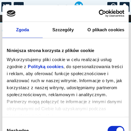
...
KONCERTY
KINO
TEATR
KABARET I
Komunikat
FILHARMONIA
OPERA I BALET
Zgoda
Szczegóły
O plikach cookies
STAND-UP
DLA DZIECI
ONLINE
KARNETY
Seans wyprzedany.
Niniejsza strona korzysta z plików cookie
Wykorzystujemy pliki cookie w celu realizacji usług
zgodnie z
Polityką cookies
, do spersonalizowania treści
i reklam, aby oferować funkcje społecznościowe i
analizować ruch w naszej witrynie. Informacje o tym, jak
korzystasz z naszej witryny, udostępniamy partnerom
społecznościowym, reklamowym i analitycznym.
Partnerzy mogą połączyć te informacje z innymi danymi
otrzymanymi od Ciebie lub uzyskanymi podczas
korzystania z ich usług.
Wybór
Niezbędne