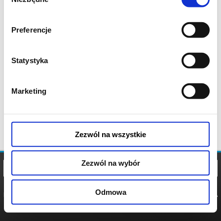
zgody
Preferencje
Statystyka
Marketing
Zezwól na wszystkie
Zezwól na wybór
Odmowa
REGULAMIN
POLITYKA
POLITYKA
COOKIES
PRYWATNOŚCI