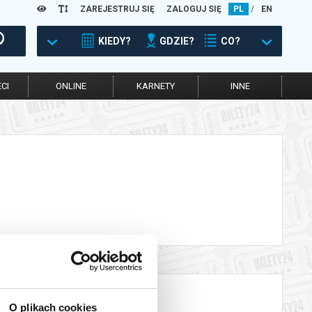
ZAREJESTRUJ SIĘ
ZALOGUJ SIĘ
PL
/
EN
KIEDY?
GDZIE?
CO?
CI
ONLINE
KARNETY
INNE
O plikach cookies