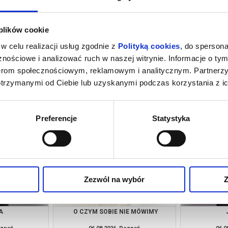
 plików cookie
w celu realizacji usług zgodnie z
Polityką cookies
, do spersona
nościowe i analizować ruch w naszej witrynie. Informacje o tym
nerom społecznościowym, reklamowym i analitycznym. Partnerz
otrzymanymi od Ciebie lub uzyskanymi podczas korzystania z ic
OUSE
TAKIE JEST ŻYCIE
oznań
06.08.2026, Poznań
06.0
kup bilet
kup bilet
Preferencje
Statystyka
Zezwól na wybór
Z
A
O CZYM SOBIE NIE MÓWIMY