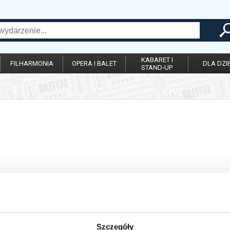
KABARET I
FILHARMONIA
OPERA I BALET
DLA DZIE
STAND-UP
Szczegóły