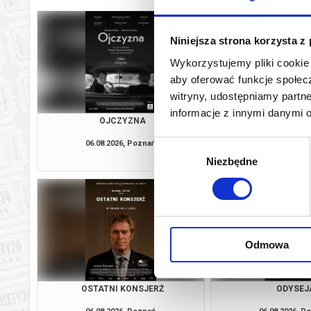
Niniejsza strona korzysta z
Wykorzystujemy pliki cookie 
aby oferować funkcje społecz
witryny, udostępniamy part
informacje z innymi danymi 
OJCZYZNA
SAVAGE H
06.08.2026, Poznań
06.08.2026, P
Wybór
kup bilet
Niezbędne
zgody
Odmowa
OSTATNI KONSJERŻ
ODYSEJ