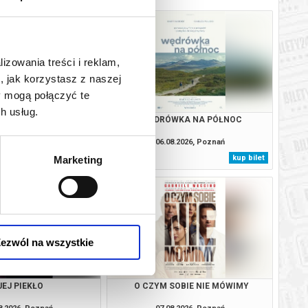
lizowania treści i reklam,
, jak korzystasz z naszej
y mogą połączyć te
h usług.
HAMNET
WĘDRÓWKA NA PÓŁNOC
8.2026, Poznań
06.08.2026, Poznań
kup bilet
kup bilet
Marketing
ezwól na wszystkie
JEJ PIEKŁO
O CZYM SOBIE NIE MÓWIMY