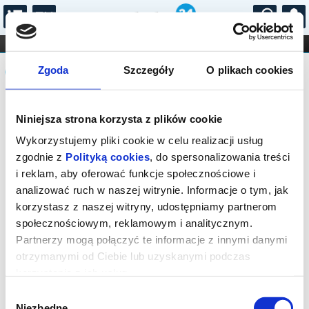
...
KONCERTY
KINO
TEATR
KABARET I
Komunikat
FILHARMONIA
OPERA I BALET
Zgoda
Szczegóły
O plikach cookies
STAND-UP
DLA DZIECI
ONLINE
KARNETY
Seans wyprzedany.
Niniejsza strona korzysta z plików cookie
Wykorzystujemy pliki cookie w celu realizacji usług
zgodnie z
Polityką cookies
, do spersonalizowania treści
i reklam, aby oferować funkcje społecznościowe i
analizować ruch w naszej witrynie. Informacje o tym, jak
korzystasz z naszej witryny, udostępniamy partnerom
społecznościowym, reklamowym i analitycznym.
Partnerzy mogą połączyć te informacje z innymi danymi
otrzymanymi od Ciebie lub uzyskanymi podczas
korzystania z ich usług.
Wybór
Niezbędne