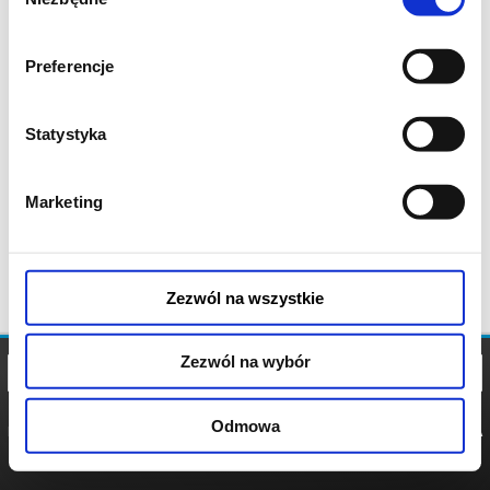
zgody
Preferencje
Statystyka
Marketing
Zezwól na wszystkie
Zezwól na wybór
Odmowa
REGULAMIN
POLITYKA
POLITYKA
COOKIES
PRYWATNOŚCI