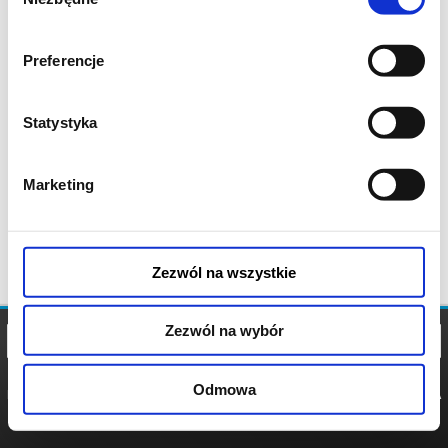
zgody
Preferencje
Statystyka
Marketing
Zezwól na wszystkie
Zezwól na wybór
Odmowa
REGULAMIN
POLITYKA
POLITYKA
COOKIES
PRYWATNOŚCI