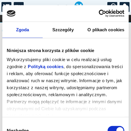
...
KONCERTY
KINO
TEATR
KABARET I
Komunikat
FILHARMONIA
OPERA I BALET
Zgoda
Szczegóły
O plikach cookies
STAND-UP
DLA DZIECI
ONLINE
KARNETY
Seans wyprzedany.
Niniejsza strona korzysta z plików cookie
Wykorzystujemy pliki cookie w celu realizacji usług
zgodnie z
Polityką cookies
, do spersonalizowania treści
i reklam, aby oferować funkcje społecznościowe i
analizować ruch w naszej witrynie. Informacje o tym, jak
korzystasz z naszej witryny, udostępniamy partnerom
społecznościowym, reklamowym i analitycznym.
Partnerzy mogą połączyć te informacje z innymi danymi
otrzymanymi od Ciebie lub uzyskanymi podczas
korzystania z ich usług.
Wybór
Niezbędne