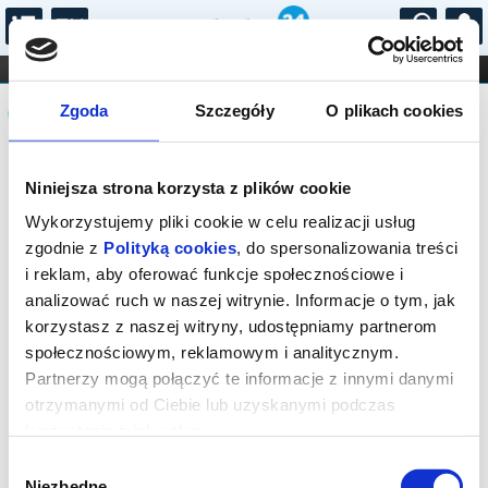
...
KONCERTY
KINO
TEATR
KABARET I
Komunikat
FILHARMONIA
OPERA I BALET
Zgoda
Szczegóły
O plikach cookies
STAND-UP
DLA DZIECI
ONLINE
KARNETY
Seans wyprzedany.
Niniejsza strona korzysta z plików cookie
Wykorzystujemy pliki cookie w celu realizacji usług
zgodnie z
Polityką cookies
, do spersonalizowania treści
i reklam, aby oferować funkcje społecznościowe i
analizować ruch w naszej witrynie. Informacje o tym, jak
korzystasz z naszej witryny, udostępniamy partnerom
społecznościowym, reklamowym i analitycznym.
Partnerzy mogą połączyć te informacje z innymi danymi
otrzymanymi od Ciebie lub uzyskanymi podczas
korzystania z ich usług.
Wybór
Niezbędne