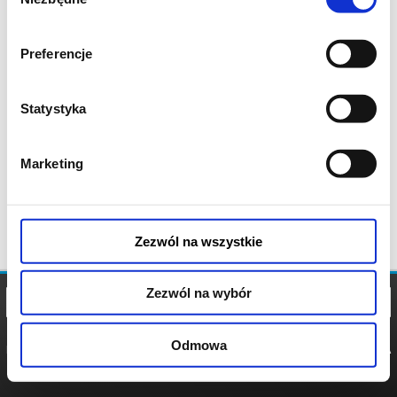
zgody
Preferencje
Statystyka
Marketing
Zezwól na wszystkie
Zezwól na wybór
Odmowa
REGULAMIN
POLITYKA
POLITYKA
COOKIES
PRYWATNOŚCI