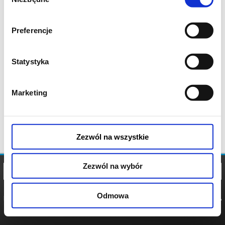
zgody
Preferencje
Statystyka
Marketing
Zezwól na wszystkie
Zezwól na wybór
Odmowa
REGULAMIN
POLITYKA
POLITYKA
COOKIES
PRYWATNOŚCI