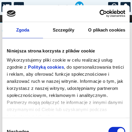
...
KONCERTY
KINO
TEATR
KABARET I
Komunikat
FILHARMONIA
OPERA I BALET
Zgoda
Szczegóły
O plikach cookies
STAND-UP
DLA DZIECI
ONLINE
KARNETY
Seans wyprzedany.
Niniejsza strona korzysta z plików cookie
Wykorzystujemy pliki cookie w celu realizacji usług
zgodnie z
Polityką cookies
, do spersonalizowania treści
i reklam, aby oferować funkcje społecznościowe i
analizować ruch w naszej witrynie. Informacje o tym, jak
korzystasz z naszej witryny, udostępniamy partnerom
społecznościowym, reklamowym i analitycznym.
Partnerzy mogą połączyć te informacje z innymi danymi
otrzymanymi od Ciebie lub uzyskanymi podczas
korzystania z ich usług.
Wybór
Niezbędne