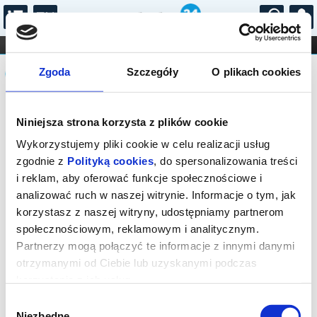
...
KONCERTY
KINO
TEATR
KABARET I
Komunikat
FILHARMONIA
OPERA I BALET
Zgoda
Szczegóły
O plikach cookies
STAND-UP
DLA DZIECI
ONLINE
KARNETY
Seans wyprzedany.
Niniejsza strona korzysta z plików cookie
Wykorzystujemy pliki cookie w celu realizacji usług
zgodnie z
Polityką cookies
, do spersonalizowania treści
i reklam, aby oferować funkcje społecznościowe i
analizować ruch w naszej witrynie. Informacje o tym, jak
korzystasz z naszej witryny, udostępniamy partnerom
społecznościowym, reklamowym i analitycznym.
Partnerzy mogą połączyć te informacje z innymi danymi
otrzymanymi od Ciebie lub uzyskanymi podczas
korzystania z ich usług.
Wybór
Niezbędne