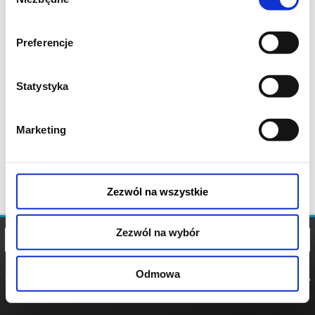
zgody
Preferencje
Statystyka
Marketing
Zezwól na wszystkie
Zezwól na wybór
Odmowa
REGULAMIN
POLITYKA
POLITYKA
COOKIES
PRYWATNOŚCI