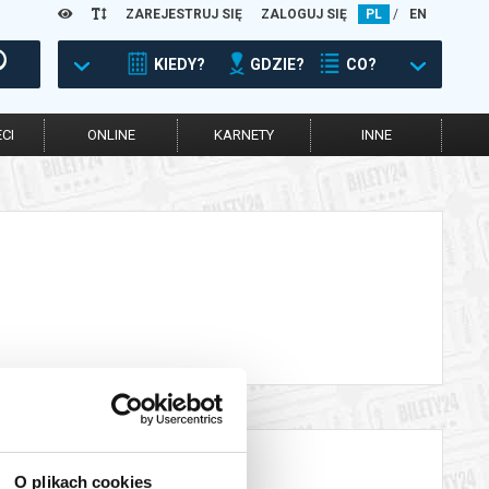
ZAREJESTRUJ SIĘ
ZALOGUJ SIĘ
PL
/
EN
KIEDY?
GDZIE?
CO?
CI
ONLINE
KARNETY
INNE
O plikach cookies