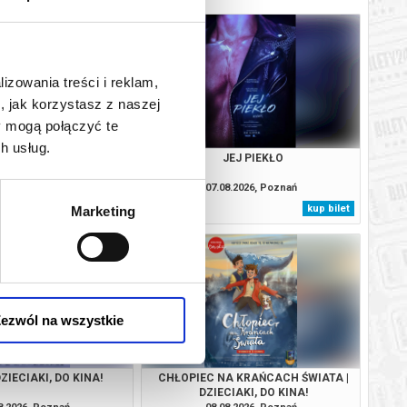
lizowania treści i reklam,
, jak korzystasz z naszej
y mogą połączyć te
h usług.
SOBIE NIE MÓWIMY
JEJ PIEKŁO
8.2026, Poznań
07.08.2026, Poznań
kup bilet
kup bilet
Marketing
ezwól na wszystkie
DZIECIAKI, DO KINA!
CHŁOPIEC NA KRAŃCACH ŚWIATA |
DZIECIAKI, DO KINA!