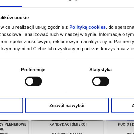
 plików cookie
w celu realizacji usług zgodnie z
Polityką cookies
, do spersona
nościowe i analizować ruch w naszej witrynie. Informacje o tym
nerom społecznościowym, reklamowym i analitycznym. Partnerz
otrzymanymi od Ciebie lub uzyskanymi podczas korzystania z ic
NA
ODYSEJA
O CZYM 
oznań
07.08.2026, Poznań
07.0
kup bilet
kup bilet
Preferencje
Statystyka
Zezwól na wybór
Z
AZY PLENEROWE
KANDYDACI ŚMIERCI
PUCIO | 
IE