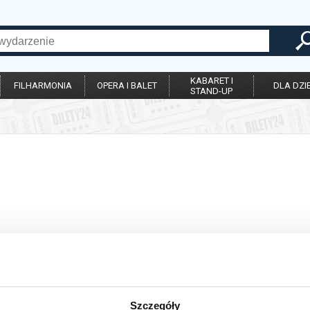
KABARET I
FILHARMONIA
OPERA I BALET
DLA DZIE
STAND-UP
Szczegóły