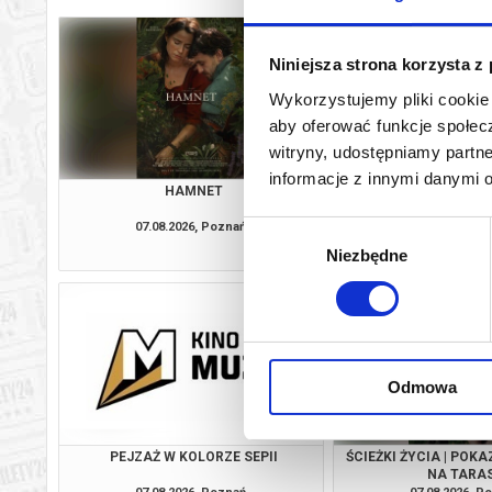
Niniejsza strona korzysta z
Wykorzystujemy pliki cookie 
aby oferować funkcje społecz
witryny, udostępniamy part
informacje z innymi danymi 
HAMNET
OJCZYZ
07.08.2026, Poznań
07.08.2026, P
Wybór
kup bilet
Niezbędne
zgody
Odmowa
PEJZAŻ W KOLORZE SEPII
ŚCIEŻKI ŻYCIA | POK
NA TARAS