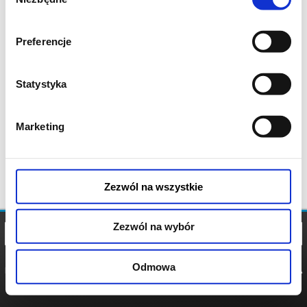
zgody
Preferencje
Statystyka
Marketing
Zezwól na wszystkie
Zezwól na wybór
Odmowa
REGULAMIN
POLITYKA
POLITYKA
COOKIES
PRYWATNOŚCI