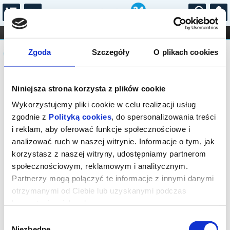
...
KONCERTY
KINO
TEATR
KABARET I
Komunikat
FILHARMONIA
OPERA I BALET
Zgoda
Szczegóły
O plikach cookies
STAND-UP
DLA DZIECI
ONLINE
KARNETY
Seans wyprzedany.
Niniejsza strona korzysta z plików cookie
Wykorzystujemy pliki cookie w celu realizacji usług
zgodnie z
Polityką cookies
, do spersonalizowania treści
i reklam, aby oferować funkcje społecznościowe i
analizować ruch w naszej witrynie. Informacje o tym, jak
korzystasz z naszej witryny, udostępniamy partnerom
społecznościowym, reklamowym i analitycznym.
Partnerzy mogą połączyć te informacje z innymi danymi
otrzymanymi od Ciebie lub uzyskanymi podczas
korzystania z ich usług.
Wybór
Niezbędne