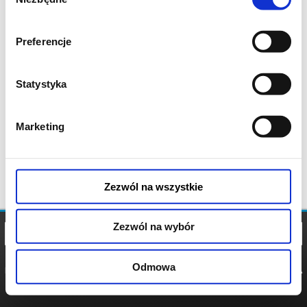
zgody
Preferencje
Statystyka
Marketing
Zezwól na wszystkie
Zezwól na wybór
Odmowa
REGULAMIN
POLITYKA
POLITYKA
COOKIES
PRYWATNOŚCI