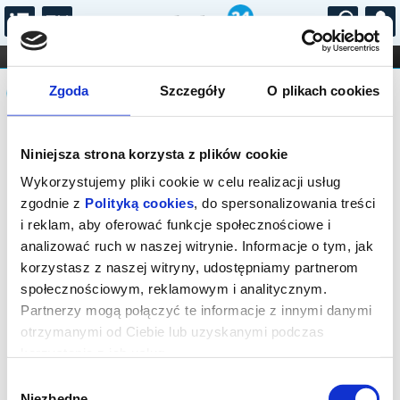
...
KONCERTY
KINO
TEATR
KABARET I
Komunikat
FILHARMONIA
OPERA I BALET
Zgoda
Szczegóły
O plikach cookies
STAND-UP
DLA DZIECI
ONLINE
KARNETY
Seans wyprzedany.
Niniejsza strona korzysta z plików cookie
Wykorzystujemy pliki cookie w celu realizacji usług
zgodnie z
Polityką cookies
, do spersonalizowania treści
i reklam, aby oferować funkcje społecznościowe i
analizować ruch w naszej witrynie. Informacje o tym, jak
korzystasz z naszej witryny, udostępniamy partnerom
społecznościowym, reklamowym i analitycznym.
Partnerzy mogą połączyć te informacje z innymi danymi
otrzymanymi od Ciebie lub uzyskanymi podczas
korzystania z ich usług.
Wybór
Niezbędne