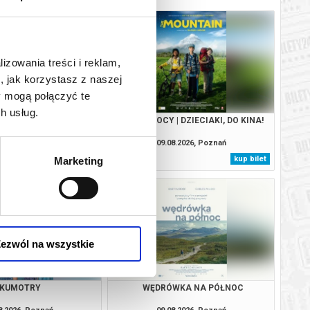
lizowania treści i reklam,
, jak korzystasz z naszej
y mogą połączyć te
h usług.
YDACI ŚMIERCI
GÓRA MOCY | DZIECIAKI, DO KINA!
8.2026, Poznań
09.08.2026, Poznań
kup bilet
kup bilet
Marketing
ezwól na wszystkie
KUMOTRY
WĘDRÓWKA NA PÓŁNOC