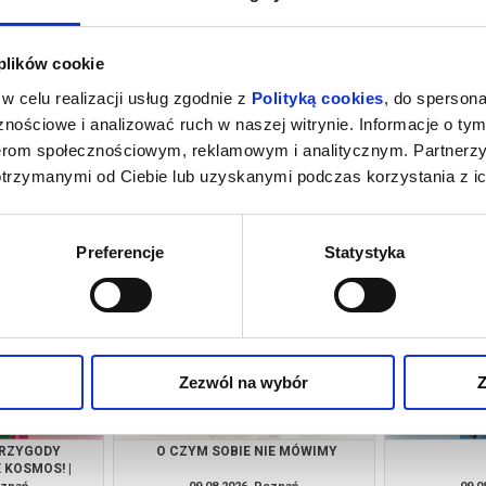
 plików cookie
w celu realizacji usług zgodnie z
Polityką cookies
, do spersona
nościowe i analizować ruch w naszej witrynie. Informacje o tym
nerom społecznościowym, reklamowym i analitycznym. Partnerz
otrzymanymi od Ciebie lub uzyskanymi podczas korzystania z ic
A
KWIAT OŚMIU GÓR | POKAZY
KAND
PLENEROWE NA TARASIE
oznań
08.08.2026, Poznań
08.0
kup bilet
info
Preferencje
Statystyka
Zezwól na wybór
Z
PRZYGODY
O CZYM SOBIE NIE MÓWIMY
 KOSMOS! |
 KINA!