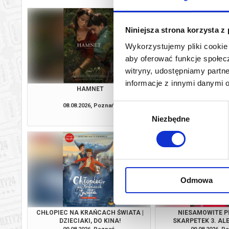
Niniejsza strona korzysta z
Wykorzystujemy pliki cookie 
aby oferować funkcje społecz
witryny, udostępniamy part
informacje z innymi danymi 
HAMNET
ODYSEJ
08.08.2026, Poznań
08.08.2026, P
Wybór
kup bilet
Niezbędne
zgody
Odmowa
CHŁOPIEC NA KRAŃCACH ŚWIATA |
NIESAMOWITE 
DZIECIAKI, DO KINA!
SKARPETEK 3. ALE
DZIECIAKI, DO