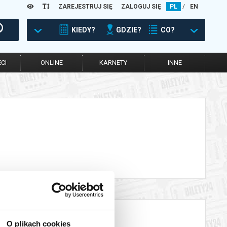
ZAREJESTRUJ SIĘ
ZALOGUJ SIĘ
PL
/
EN
KIEDY?
GDZIE?
CO?
CI
ONLINE
KARNETY
INNE
O plikach cookies