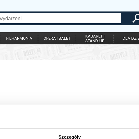
KABARET I
FILHARMONIA
OPERA I BALET
DLA DZIE
STAND-UP
Szczegóły