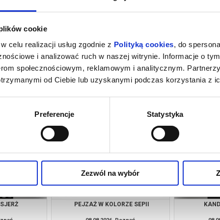
 plików cookie
w celu realizacji usług zgodnie z
Polityką cookies
, do spersona
nościowe i analizować ruch w naszej witrynie. Informacje o tym
nerom społecznościowym, reklamowym i analitycznym. Partnerz
otrzymanymi od Ciebie lub uzyskanymi podczas korzystania z ic
ACH ŚWIATA |
GÓRA MOCY | DZIECIAKI, DO KINA!
 KINA!
oznań
08.08.2026, Poznań
08.0
kup bilet
kup bilet
Preferencje
Statystyka
Zezwól na wybór
Z
NSJERŻ
PEJZAŻ W KOLORZE SEPII
KAND