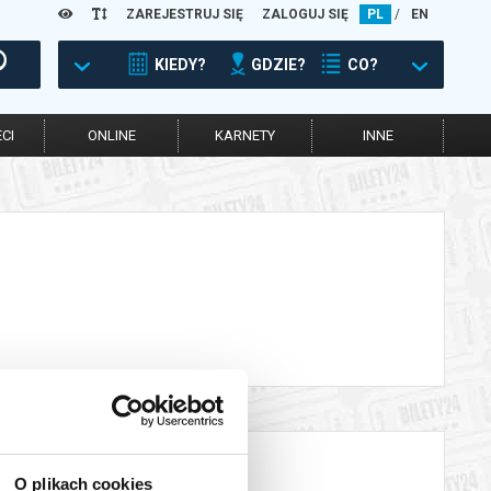
ZAREJESTRUJ SIĘ
ZALOGUJ SIĘ
PL
/
EN
KIEDY?
GDZIE?
CO?
CI
ONLINE
KARNETY
INNE
O plikach cookies