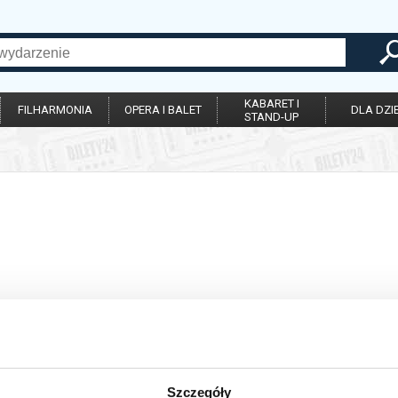
KABARET I
FILHARMONIA
OPERA I BALET
DLA DZIE
STAND-UP
Szczegóły