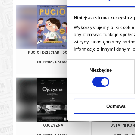
Niniejsza strona korzysta z
Wykorzystujemy pliki cookie 
aby oferować funkcje społecz
witryny, udostępniamy part
informacje z innymi danymi 
PUCIO | DZIECIAKI, DO KINA!
CHŁOPIEC NA KRAŃC
DZIECIAKI, DO
08.08.2026, Poznań
08.08.2026, P
Wybór
kup bilet
Niezbędne
zgody
Odmowa
OJCZYZNA
OSTATNI KO