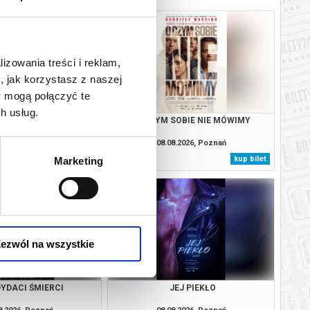
lizowania treści i reklam,
, jak korzystasz z naszej
y mogą połączyć te
h usług.
KUMOTRY
O CZYM SOBIE NIE MÓWIMY
8.2026, Poznań
08.08.2026, Poznań
kup bilet
kup bilet
Marketing
ezwól na wszystkie
YDACI ŚMIERCI
JEJ PIEKŁO