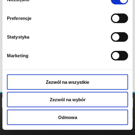
zgody
Preferencje
Statystyka
Marketing
Zezwól na wszystkie
Zezwól na wybór
Odmowa
REGULAMIN
POLITYKA
POLITYKA
COOKIES
PRYWATNOŚCI