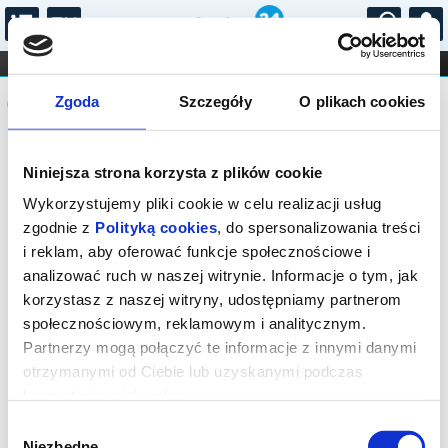
...
KONCERTY
KINO
TEATR
KABARET I
Komunikat
FILHARMONIA
OPERA I BALET
Zgoda
Szczegóły
O plikach cookies
STAND-UP
DLA DZIECI
ONLINE
KARNETY
Seans wyprzedany.
Niniejsza strona korzysta z plików cookie
Wykorzystujemy pliki cookie w celu realizacji usług
zgodnie z
Polityką cookies
, do spersonalizowania treści
i reklam, aby oferować funkcje społecznościowe i
analizować ruch w naszej witrynie. Informacje o tym, jak
korzystasz z naszej witryny, udostępniamy partnerom
społecznościowym, reklamowym i analitycznym.
Partnerzy mogą połączyć te informacje z innymi danymi
otrzymanymi od Ciebie lub uzyskanymi podczas
korzystania z ich usług.
Wybór
Niezbędne