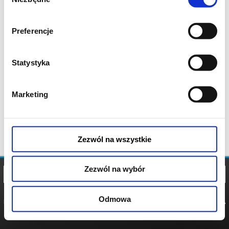
zgody
Preferencje
Statystyka
Marketing
Zezwól na wszystkie
Zezwól na wybór
Odmowa
REGULAMIN
POLITYKA
POLITYKA
COOKIES
PRYWATNOŚCI