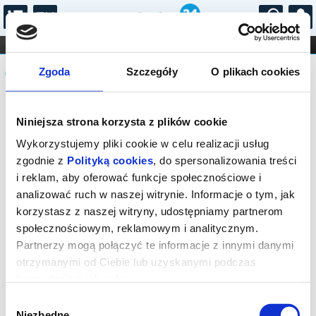
...
KONCERTY
KINO
TEATR
KABARET I
Komunikat
FILHARMONIA
OPERA I BALET
Zgoda
Szczegóły
O plikach cookies
STAND-UP
DLA DZIECI
ONLINE
KARNETY
Seans wyprzedany.
Niniejsza strona korzysta z plików cookie
Wykorzystujemy pliki cookie w celu realizacji usług
zgodnie z
Polityką cookies
, do spersonalizowania treści
i reklam, aby oferować funkcje społecznościowe i
analizować ruch w naszej witrynie. Informacje o tym, jak
korzystasz z naszej witryny, udostępniamy partnerom
społecznościowym, reklamowym i analitycznym.
Partnerzy mogą połączyć te informacje z innymi danymi
otrzymanymi od Ciebie lub uzyskanymi podczas
korzystania z ich usług.
Wybór
Niezbędne