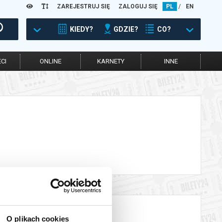
ZAREJESTRUJ SIĘ
ZALOGUJ SIĘ
PL
/
EN
KIEDY?
GDZIE?
CO?
CI
ONLINE
KARNETY
INNE
O plikach cookies