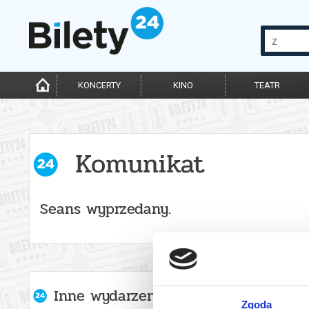
KONCERTY
KINO
TEATR
Komunikat
Seans wyprzedany.
Inne wydarzenia organizatora
Zgoda