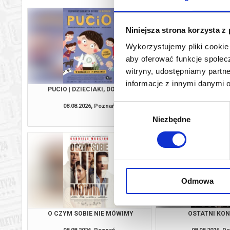
Niniejsza strona korzysta z
Wykorzystujemy pliki cookie 
aby oferować funkcje społecz
witryny, udostępniamy part
informacje z innymi danymi 
PUCIO | DZIECIAKI, DO KINA!
CHŁOPIEC NA KRAŃC
DZIECIAKI, DO
08.08.2026, Poznań
08.08.2026, P
Wybór
kup bilet
Niezbędne
zgody
Odmowa
O CZYM SOBIE NIE MÓWIMY
OSTATNI KO