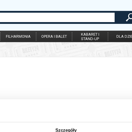
KABARET I
FILHARMONIA
OPERA I BALET
DLA DZIE
STAND-UP
Szczegóły