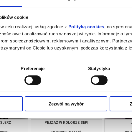
 plików cookie
w celu realizacji usług zgodnie z
Polityką cookies
, do spersona
nościowe i analizować ruch w naszej witrynie. Informacje o tym
nerom społecznościowym, reklamowym i analitycznym. Partnerz
otrzymanymi od Ciebie lub uzyskanymi podczas korzystania z ic
ACH ŚWIATA |
GÓRA MOCY | DZIECIAKI, DO KINA!
 KINA!
oznań
08.08.2026, Poznań
08.0
kup bilet
kup bilet
Preferencje
Statystyka
Zezwól na wybór
Z
NSJERŻ
PEJZAŻ W KOLORZE SEPII