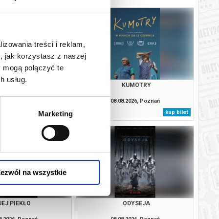
lizowania treści i reklam,
, jak korzystasz z naszej
y mogą połączyć te
h usług.
OJCZYZNA
KUMOTRY
8.2026, Poznań
08.08.2026, Poznań
kup bilet
kup bilet
Marketing
ezwól na wszystkie
JEJ PIEKŁO
ODYSEJA