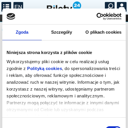
...
KONCERTY
KINO
TEATR
KABARET I
Komunikat
FILHARMONIA
OPERA I BALET
STAND-UP
Zgoda
Szczegóły
O plikach cookies
DLA DZIECI
ONLINE
KARNETY
Seans wyprzedany.
Niniejsza strona korzysta z plików cookie
Wykorzystujemy pliki cookie w celu realizacji usług
zgodnie z
Polityką cookies
, do spersonalizowania treści
i reklam, aby oferować funkcje społecznościowe i
analizować ruch w naszej witrynie. Informacje o tym, jak
korzystasz z naszej witryny, udostępniamy partnerom
społecznościowym, reklamowym i analitycznym.
Partnerzy mogą połączyć te informacje z innymi danymi
otrzymanymi od Ciebie lub uzyskanymi podczas
korzystania z ich usług.
Wybór