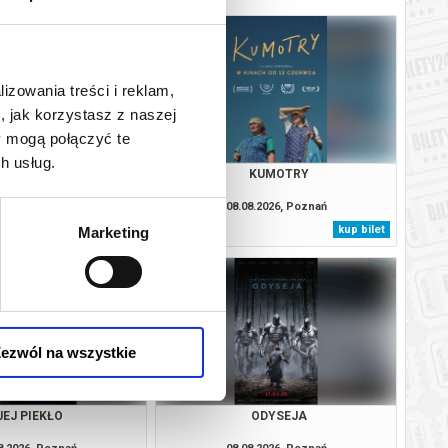
lizowania treści i reklam,
, jak korzystasz z naszej
y mogą połączyć te
h usług.
OJCZYZNA
KUMOTRY
8.2026, Poznań
08.08.2026, Poznań
kup bilet
kup bilet
Marketing
ezwól na wszystkie
JEJ PIEKŁO
ODYSEJA