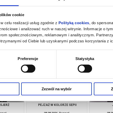
 plików cookie
w celu realizacji usług zgodnie z
Polityką cookies
, do spersona
nościowe i analizować ruch w naszej witrynie. Informacje o tym
nerom społecznościowym, reklamowym i analitycznym. Partnerz
otrzymanymi od Ciebie lub uzyskanymi podczas korzystania z ic
ACH ŚWIATA |
GÓRA MOCY | DZIECIAKI, DO KINA!
 KINA!
oznań
08.08.2026, Poznań
08.0
kup bilet
kup bilet
Preferencje
Statystyka
Zezwól na wybór
Z
NSJERŻ
PEJZAŻ W KOLORZE SEPII