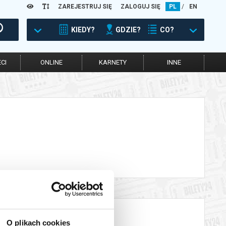
ZAREJESTRUJ SIĘ
ZALOGUJ SIĘ
PL
/
EN
KIEDY?
GDZIE?
CO?
CI
ONLINE
KARNETY
INNE
O plikach cookies