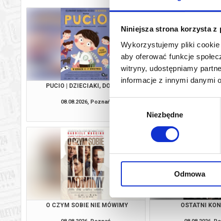
Niniejsza strona korzysta z
Wykorzystujemy pliki cookie 
aby oferować funkcje społecz
witryny, udostępniamy part
informacje z innymi danymi 
PUCIO | DZIECIAKI, DO KINA!
CHŁOPIEC NA KRAŃC
DZIECIAKI, DO
08.08.2026, Poznań
08.08.2026, P
Wybór
kup bilet
Niezbędne
zgody
Odmowa
O CZYM SOBIE NIE MÓWIMY
OSTATNI KO