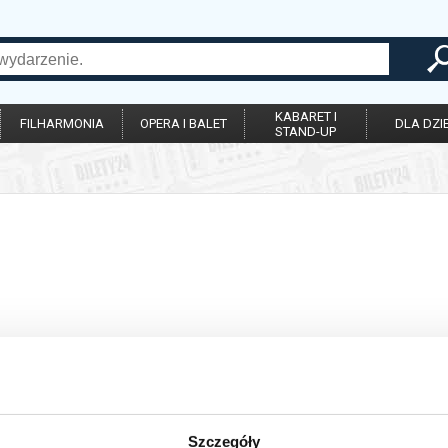
KABARET I
FILHARMONIA
OPERA I BALET
DLA DZIE
STAND-UP
Szczegóły