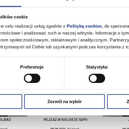
 plików cookie
w celu realizacji usług zgodnie z
Polityką cookies
, do spersona
nościowe i analizować ruch w naszej witrynie. Informacje o tym
nerom społecznościowym, reklamowym i analitycznym. Partnerz
otrzymanymi od Ciebie lub uzyskanymi podczas korzystania z ic
ACH ŚWIATA |
GÓRA MOCY | DZIECIAKI, DO KINA!
 KINA!
oznań
08.08.2026, Poznań
08.0
kup bilet
kup bilet
Preferencje
Statystyka
Zezwól na wybór
Z
NSJERŻ
PEJZAŻ W KOLORZE SEPII