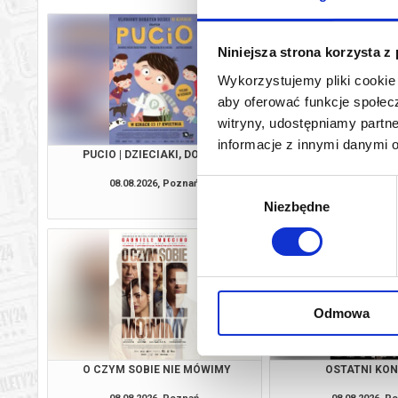
Niniejsza strona korzysta z
Wykorzystujemy pliki cookie 
aby oferować funkcje społecz
witryny, udostępniamy part
informacje z innymi danymi 
PUCIO | DZIECIAKI, DO KINA!
CHŁOPIEC NA KRAŃC
DZIECIAKI, DO
08.08.2026, Poznań
08.08.2026, P
Wybór
kup bilet
Niezbędne
zgody
Odmowa
O CZYM SOBIE NIE MÓWIMY
OSTATNI KO