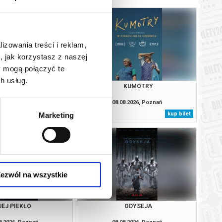
lizowania treści i reklam,
, jak korzystasz z naszej
y mogą połączyć te
h usług.
OJCZYZNA
KUMOTRY
8.2026, Poznań
08.08.2026, Poznań
kup bilet
kup bilet
Marketing
ezwól na wszystkie
JEJ PIEKŁO
ODYSEJA