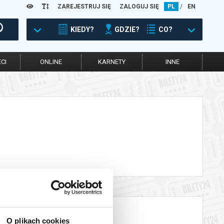
ZAREJESTRUJ SIĘ
ZALOGUJ SIĘ
PL
/
EN
KIEDY?
GDZIE?
CO?
CI
ONLINE
KARNETY
INNE
O plikach cookies