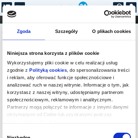
...
KONCERTY
KINO
TEATR
KABARET I
Komunikat
FILHARMONIA
OPERA I BALET
Zgoda
Szczegóły
O plikach cookies
STAND-UP
DLA DZIECI
ONLINE
KARNETY
Seans wyprzedany.
Niniejsza strona korzysta z plików cookie
Wykorzystujemy pliki cookie w celu realizacji usług
zgodnie z
Polityką cookies
, do spersonalizowania treści
i reklam, aby oferować funkcje społecznościowe i
analizować ruch w naszej witrynie. Informacje o tym, jak
korzystasz z naszej witryny, udostępniamy partnerom
społecznościowym, reklamowym i analitycznym.
Partnerzy mogą połączyć te informacje z innymi danymi
otrzymanymi od Ciebie lub uzyskanymi podczas
korzystania z ich usług.
Wybór
Niezbędne