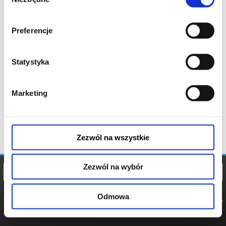
zgody
Preferencje
Statystyka
Marketing
Zezwól na wszystkie
Zezwól na wybór
Odmowa
REGULAMIN
POLITYKA
POLITYKA
COOKIES
PRYWATNOŚCI