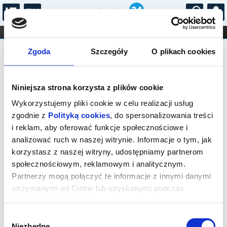
...
KONCERTY
KINO
TEATR
KABARET I
Komunikat
FILHARMONIA
OPERA I BALET
Zgoda
Szczegóły
O plikach cookies
STAND-UP
DLA DZIECI
ONLINE
KARNETY
Seans wyprzedany.
Niniejsza strona korzysta z plików cookie
Wykorzystujemy pliki cookie w celu realizacji usług
zgodnie z
Polityką cookies
, do spersonalizowania treści
i reklam, aby oferować funkcje społecznościowe i
analizować ruch w naszej witrynie. Informacje o tym, jak
korzystasz z naszej witryny, udostępniamy partnerom
społecznościowym, reklamowym i analitycznym.
Partnerzy mogą połączyć te informacje z innymi danymi
otrzymanymi od Ciebie lub uzyskanymi podczas
korzystania z ich usług.
Wybór
Niezbędne