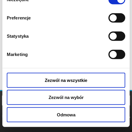
zgody
Preferencje
Statystyka
Marketing
Zezwól na wszystkie
Zezwól na wybór
Odmowa
REGULAMIN
POLITYKA
POLITYKA
COOKIES
PRYWATNOŚCI