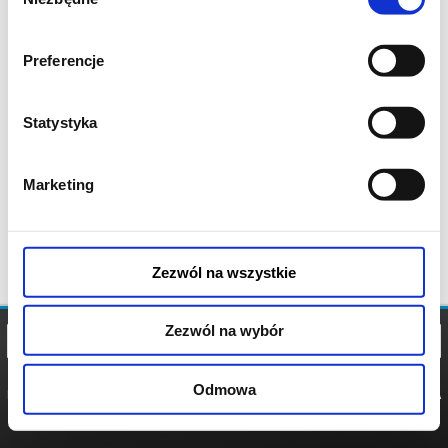
zgody
Preferencje
Statystyka
Marketing
Zezwól na wszystkie
Zezwól na wybór
Odmowa
REGULAMIN
POLITYKA
POLITYKA
COOKIES
PRYWATNOŚCI