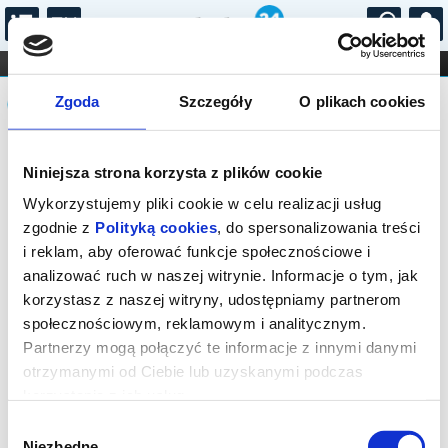
...
KONCERTY
KINO
TEATR
KABARET I
Komunikat
FILHARMONIA
OPERA I BALET
Zgoda
Szczegóły
O plikach cookies
STAND-UP
DLA DZIECI
ONLINE
KARNETY
Seans wyprzedany.
Niniejsza strona korzysta z plików cookie
Wykorzystujemy pliki cookie w celu realizacji usług
zgodnie z
Polityką cookies
, do spersonalizowania treści
i reklam, aby oferować funkcje społecznościowe i
analizować ruch w naszej witrynie. Informacje o tym, jak
korzystasz z naszej witryny, udostępniamy partnerom
społecznościowym, reklamowym i analitycznym.
Partnerzy mogą połączyć te informacje z innymi danymi
otrzymanymi od Ciebie lub uzyskanymi podczas
korzystania z ich usług.
Wybór
Niezbędne