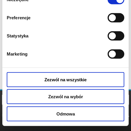
zgody
Preferencje
Statystyka
Marketing
Zezwól na wszystkie
Zezwól na wybór
Odmowa
REGULAMIN
POLITYKA
POLITYKA
COOKIES
PRYWATNOŚCI