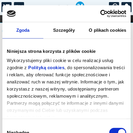
...
KONCERTY
KINO
TEATR
KABARET I
Komunikat
FILHARMONIA
OPERA I BALET
Zgoda
Szczegóły
O plikach cookies
STAND-UP
DLA DZIECI
ONLINE
KARNETY
Seans wyprzedany.
Niniejsza strona korzysta z plików cookie
Wykorzystujemy pliki cookie w celu realizacji usług
zgodnie z
Polityką cookies
, do spersonalizowania treści
i reklam, aby oferować funkcje społecznościowe i
analizować ruch w naszej witrynie. Informacje o tym, jak
korzystasz z naszej witryny, udostępniamy partnerom
społecznościowym, reklamowym i analitycznym.
Partnerzy mogą połączyć te informacje z innymi danymi
otrzymanymi od Ciebie lub uzyskanymi podczas
korzystania z ich usług.
Wybór
Niezbędne