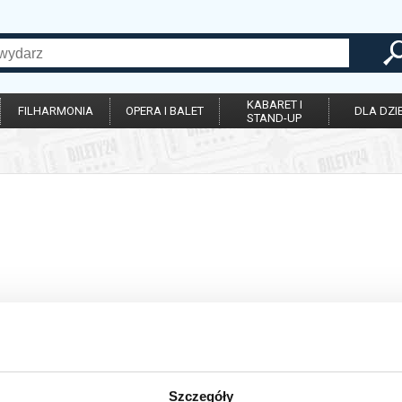
KABARET I
FILHARMONIA
OPERA I BALET
DLA DZIE
STAND-UP
Szczegóły