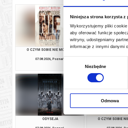
Niniejsza strona korzysta z
Wykorzystujemy pliki cookie 
aby oferować funkcje społecz
witryny, udostępniamy part
informacje z innymi danymi 
O CZYM SOBIE NIE MÓWIMY
HOMO SAPI
07.08.2026, Poznań
07.08.2026, P
Wybór
kup bilet
Niezbędne
zgody
Odmowa
ODYSEJA
O CZYM SOBIE N