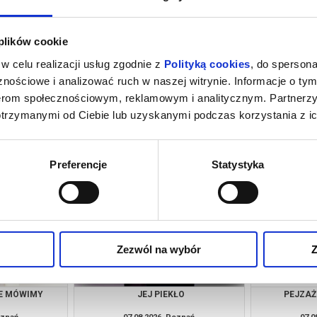
 plików cookie
w celu realizacji usług zgodnie z
Polityką cookies
, do spersona
nościowe i analizować ruch w naszej witrynie. Informacje o tym
nerom społecznościowym, reklamowym i analitycznym. Partnerz
otrzymanymi od Ciebie lub uzyskanymi podczas korzystania z ic
ENS?
OSTATNI KONSJERŻ
oznań
07.08.2026, Poznań
07.0
kup bilet
kup bilet
Preferencje
Statystyka
Zezwól na wybór
Z
IE MÓWIMY
JEJ PIEKŁO
PEJZAŻ