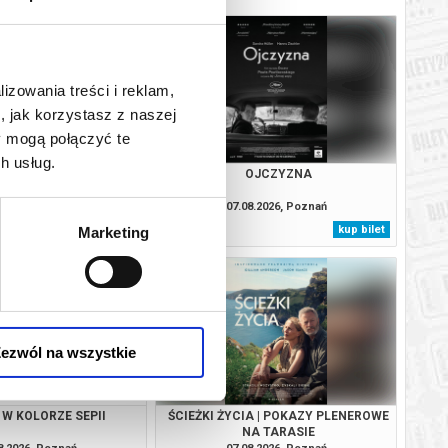
lizowania treści i reklam,
, jak korzystasz z naszej
y mogą połączyć te
h usług.
HAMNET
OJCZYZNA
8.2026, Poznań
07.08.2026, Poznań
kup bilet
kup bilet
Marketing
ezwól na wszystkie
 W KOLORZE SEPII
ŚCIEŻKI ŻYCIA | POKAZY PLENEROWE
NA TARASIE