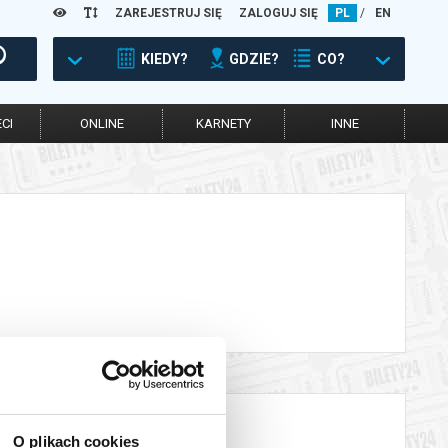
ZAREJESTRUJ SIĘ
ZALOGUJ SIĘ
PL
/
EN
KIEDY?
GDZIE?
CO?
CI
ONLINE
KARNETY
INNE
O plikach cookies