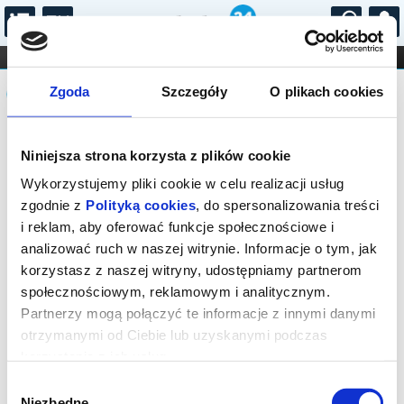
...
KONCERTY
KINO
TEATR
KABARET I
Komunikat
FILHARMONIA
OPERA I BALET
Zgoda
Szczegóły
O plikach cookies
STAND-UP
DLA DZIECI
ONLINE
KARNETY
Seans wyprzedany.
Niniejsza strona korzysta z plików cookie
Wykorzystujemy pliki cookie w celu realizacji usług
zgodnie z
Polityką cookies
, do spersonalizowania treści
i reklam, aby oferować funkcje społecznościowe i
analizować ruch w naszej witrynie. Informacje o tym, jak
korzystasz z naszej witryny, udostępniamy partnerom
społecznościowym, reklamowym i analitycznym.
Partnerzy mogą połączyć te informacje z innymi danymi
otrzymanymi od Ciebie lub uzyskanymi podczas
korzystania z ich usług.
Wybór
Niezbędne