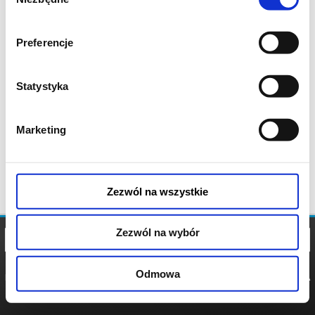
zgody
Preferencje
Statystyka
Marketing
Zezwól na wszystkie
Zezwól na wybór
Odmowa
REGULAMIN
POLITYKA
POLITYKA
COOKIES
PRYWATNOŚCI