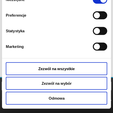
zgody
Preferencje
Statystyka
Marketing
Zezwól na wszystkie
Zezwól na wybór
Odmowa
REGULAMIN
POLITYKA
POLITYKA
COOKIES
PRYWATNOŚCI