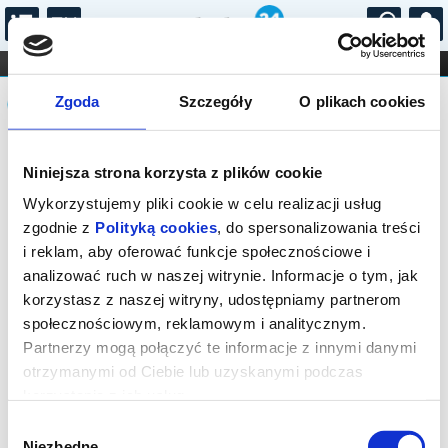
...
KONCERTY
KINO
TEATR
KABARET I
Komunikat
FILHARMONIA
OPERA I BALET
Zgoda
Szczegóły
O plikach cookies
STAND-UP
DLA DZIECI
ONLINE
KARNETY
Seans wyprzedany.
Niniejsza strona korzysta z plików cookie
Wykorzystujemy pliki cookie w celu realizacji usług
zgodnie z
Polityką cookies
, do spersonalizowania treści
i reklam, aby oferować funkcje społecznościowe i
analizować ruch w naszej witrynie. Informacje o tym, jak
korzystasz z naszej witryny, udostępniamy partnerom
społecznościowym, reklamowym i analitycznym.
Partnerzy mogą połączyć te informacje z innymi danymi
otrzymanymi od Ciebie lub uzyskanymi podczas
korzystania z ich usług.
Wybór
Niezbędne