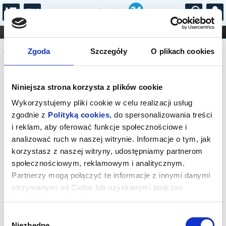
...
KONCERTY
KINO
TEATR
KABARET I
Komunikat
FILHARMONIA
OPERA I BALET
Zgoda
Szczegóły
O plikach cookies
STAND-UP
DLA DZIECI
ONLINE
KARNETY
Seans wyprzedany.
Niniejsza strona korzysta z plików cookie
Wykorzystujemy pliki cookie w celu realizacji usług
zgodnie z
Polityką cookies
, do spersonalizowania treści
i reklam, aby oferować funkcje społecznościowe i
analizować ruch w naszej witrynie. Informacje o tym, jak
korzystasz z naszej witryny, udostępniamy partnerom
społecznościowym, reklamowym i analitycznym.
Partnerzy mogą połączyć te informacje z innymi danymi
otrzymanymi od Ciebie lub uzyskanymi podczas
korzystania z ich usług.
Wybór
Niezbędne