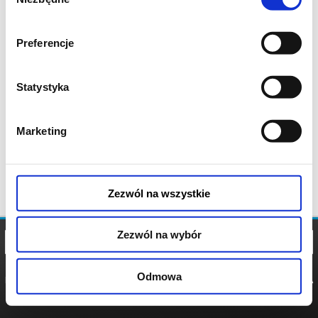
zgody
Preferencje
Statystyka
Marketing
Zezwól na wszystkie
Zezwól na wybór
Odmowa
REGULAMIN
POLITYKA
POLITYKA
COOKIES
PRYWATNOŚCI