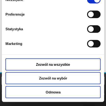
zgody
Preferencje
Statystyka
Marketing
Zezwól na wszystkie
Zezwól na wybór
Odmowa
REGULAMIN
POLITYKA
POLITYKA
COOKIES
PRYWATNOŚCI