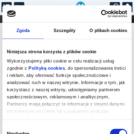
...
KONCERTY
KINO
TEATR
KABARET I
Komunikat
FILHARMONIA
OPERA I BALET
Zgoda
Szczegóły
O plikach cookies
STAND-UP
DLA DZIECI
ONLINE
KARNETY
Seans wyprzedany.
Niniejsza strona korzysta z plików cookie
Wykorzystujemy pliki cookie w celu realizacji usług
zgodnie z
Polityką cookies
, do spersonalizowania treści
i reklam, aby oferować funkcje społecznościowe i
analizować ruch w naszej witrynie. Informacje o tym, jak
korzystasz z naszej witryny, udostępniamy partnerom
społecznościowym, reklamowym i analitycznym.
Partnerzy mogą połączyć te informacje z innymi danymi
otrzymanymi od Ciebie lub uzyskanymi podczas
korzystania z ich usług.
Wybór
Niezbędne