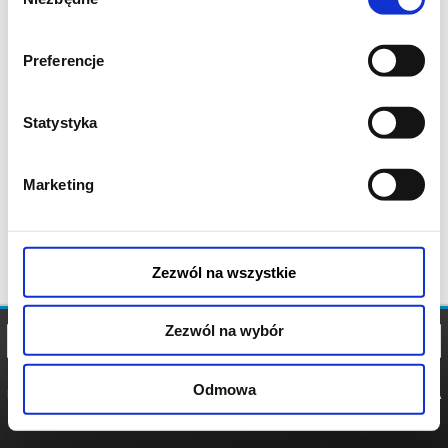
zgody
Preferencje
Statystyka
Marketing
Zezwól na wszystkie
Zezwól na wybór
Odmowa
REGULAMIN
POLITYKA
POLITYKA
COOKIES
PRYWATNOŚCI