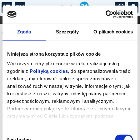
...
KONCERTY
KINO
TEATR
KABARET I
Komunikat
FILHARMONIA
OPERA I BALET
Zgoda
Szczegóły
O plikach cookies
STAND-UP
DLA DZIECI
ONLINE
KARNETY
Seans wyprzedany.
Niniejsza strona korzysta z plików cookie
Wykorzystujemy pliki cookie w celu realizacji usług
zgodnie z
Polityką cookies
, do spersonalizowania treści
i reklam, aby oferować funkcje społecznościowe i
analizować ruch w naszej witrynie. Informacje o tym, jak
korzystasz z naszej witryny, udostępniamy partnerom
społecznościowym, reklamowym i analitycznym.
Partnerzy mogą połączyć te informacje z innymi danymi
otrzymanymi od Ciebie lub uzyskanymi podczas
korzystania z ich usług.
Wybór
Niezbędne