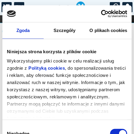
...
KONCERTY
KINO
TEATR
KABARET I
Komunikat
FILHARMONIA
OPERA I BALET
Zgoda
Szczegóły
O plikach cookies
STAND-UP
DLA DZIECI
ONLINE
KARNETY
Seans wyprzedany.
Niniejsza strona korzysta z plików cookie
Wykorzystujemy pliki cookie w celu realizacji usług
zgodnie z
Polityką cookies
, do spersonalizowania treści
i reklam, aby oferować funkcje społecznościowe i
analizować ruch w naszej witrynie. Informacje o tym, jak
korzystasz z naszej witryny, udostępniamy partnerom
społecznościowym, reklamowym i analitycznym.
Partnerzy mogą połączyć te informacje z innymi danymi
otrzymanymi od Ciebie lub uzyskanymi podczas
korzystania z ich usług.
Wybór
Niezbędne