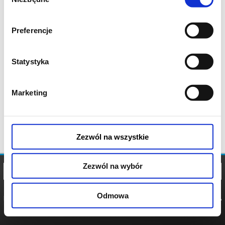
zgody
Preferencje
Statystyka
Marketing
Zezwól na wszystkie
Zezwól na wybór
Odmowa
REGULAMIN
POLITYKA
POLITYKA
COOKIES
PRYWATNOŚCI