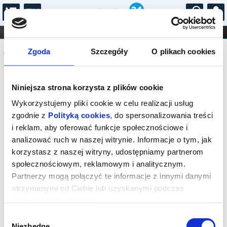
...
KONCERTY
KINO
TEATR
KABARET I
Komunikat
FILHARMONIA
OPERA I BALET
Zgoda
Szczegóły
O plikach cookies
STAND-UP
DLA DZIECI
ONLINE
KARNETY
Seans wyprzedany.
Niniejsza strona korzysta z plików cookie
Wykorzystujemy pliki cookie w celu realizacji usług
zgodnie z
Polityką cookies
, do spersonalizowania treści
i reklam, aby oferować funkcje społecznościowe i
analizować ruch w naszej witrynie. Informacje o tym, jak
korzystasz z naszej witryny, udostępniamy partnerom
społecznościowym, reklamowym i analitycznym.
Partnerzy mogą połączyć te informacje z innymi danymi
otrzymanymi od Ciebie lub uzyskanymi podczas
korzystania z ich usług.
Wybór
Niezbędne