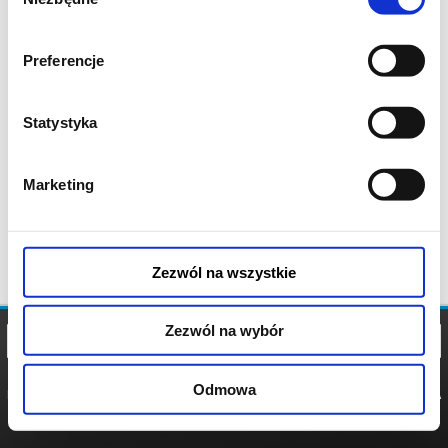
zgody
Preferencje
Statystyka
Marketing
Zezwól na wszystkie
Zezwól na wybór
Odmowa
REGULAMIN
POLITYKA
POLITYKA
COOKIES
PRYWATNOŚCI