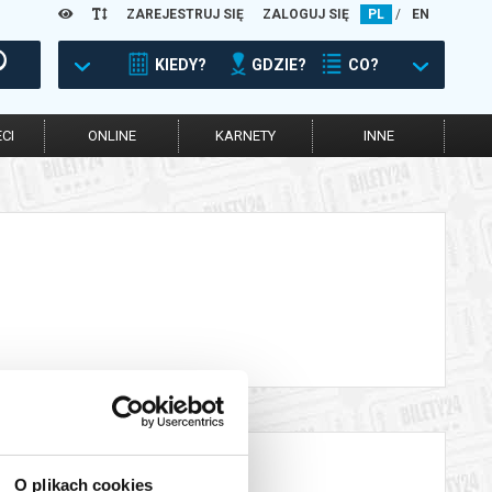
ZAREJESTRUJ SIĘ
ZALOGUJ SIĘ
PL
/
EN
KIEDY?
GDZIE?
CO?
CI
ONLINE
KARNETY
INNE
O plikach cookies