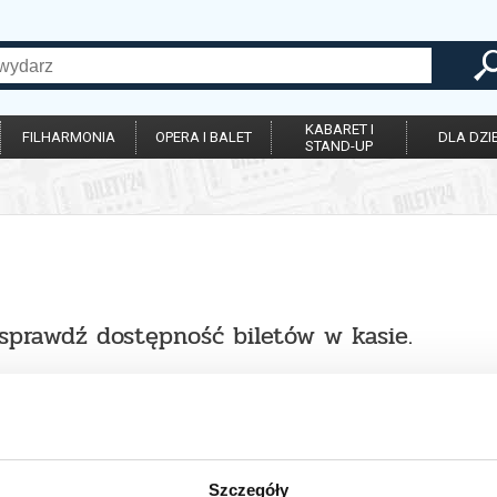
KABARET I
FILHARMONIA
OPERA I BALET
DLA DZIE
STAND-UP
 sprawdź dostępność biletów w kasie.
Szczegóły