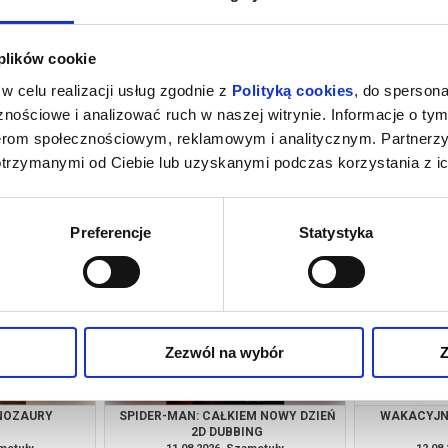
 plików cookie
w celu realizacji usług zgodnie z
Polityką cookies
, do spersona
nościowe i analizować ruch w naszej witrynie. Informacje o tym
nerom społecznościowym, reklamowym i analitycznym. Partnerz
otrzymanymi od Ciebie lub uzyskanymi podczas korzystania z ic
M NOWY DZIEŃ
PSI PATROL I DINOZAURY
SPIDER-MAN
SY
amotuły
09.08.2026, Szamotuły
09.08
kup bilet
kup bilet
Preferencje
Statystyka
Zezwól na wybór
Z
INOZAURY
SPIDER-MAN: CAŁKIEM NOWY DZIEŃ
WAKACYJNE
2D DUBBING