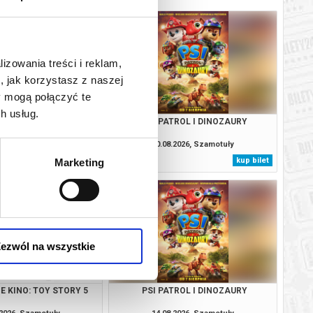
lizowania treści i reklam,
, jak korzystasz z naszej
y mogą połączyć te
h usług.
: CAŁKIEM NOWY DZIEŃ
PSI PATROL I DINOZAURY
2D DUBBING
.2026, Szamotuły
10.08.2026, Szamotuły
kup bilet
kup bilet
Marketing
ezwól na wszystkie
 KINO: TOY STORY 5
PSI PATROL I DINOZAURY